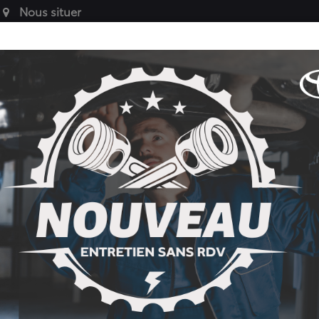
Nous situer
VÉHICULES
SERVICE
PIÈCES AUT
ES
DE SOCIÉTÉ
APRÈS-VENTE
ACCESSOIRES 