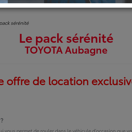
pack sérénité
Le pack sérénité
TOYOTA Aubagne
e offre de location exclus
 ?
 qui vous permet de rouler dans le véhicule d’occasion que v