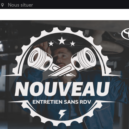
Nous situer
VÉHICULES
SERVICE
PIÈCES AUT
ES
DE SOCIÉTÉ
APRÈS-VENTE
ACCESSOIRES 