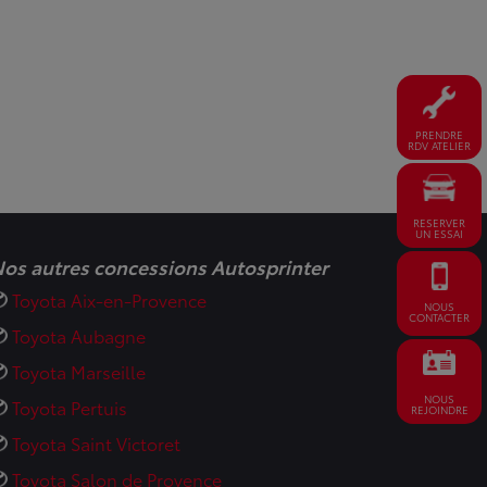
PRENDRE
RDV ATELIER
RESERVER
UN ESSAI
os autres concessions Autosprinter
Toyota Aix-en-Provence
NOUS
CONTACTER
Toyota Aubagne
Toyota Marseille
NOUS
Toyota Pertuis
REJOINDRE
Toyota Saint Victoret
Toyota Salon de Provence