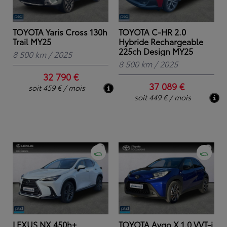
TOYOTA Yaris Cross 130h
TOYOTA C-HR 2.0
Trail MY25
Hybride Rechargeable
225ch Design MY25
8 500 km
/
2025
8 500 km
/
2025
32 790 €
37 089 €
soit 459 € / mois
soit 449 € / mois
LEXUS NX 450h+
TOYOTA Aygo X 1.0 VVT-i