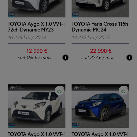
TOYOTA Aygo X 1.0 VVT-i
TOYOTA Yaris Cross 116h
72ch Dynamic MY23
Dynamic MC24
16 255 km
/
2023
13 232 km
/
2025
12 990 €
22 990 €
soit 158 € / mois
soit 327 € / mois
TOYOTA Aygo X 1.0 VVT-i
TOYOTA Aygo X 1.0 VVT-i