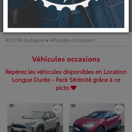
Lancer la recherche
TOYOTA Aubagne
»
Véhicules d'occasion
Véhicules occasions
Repérez les véhicules disponibles en Location
Longue Durée -
Pack Sérénité
grâce à ce
picto