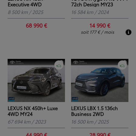
Executive 4WD
72ch Design MY23
8 500 km
/
2025
16 584 km
/
2024
68 990 €
14 990 €
soit 177 € / mois
LEXUS NX 450h+ Luxe
LEXUS LBX 1.5 136ch
4WD MY24
Business 2WD
67 694 km
/
2023
16 500 km
/
2025
44 990 €
28 990 €