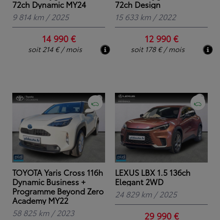
72ch Dynamic MY24
72ch Design
9 814 km
/
2025
15 633 km
/
2022
14 990 €
12 990 €
soit 214 € / mois
soit 178 € / mois
TOYOTA Yaris Cross 116h
LEXUS LBX 1.5 136ch
Dynamic Business +
Elegant 2WD
Programme Beyond Zero
24 829 km
/
2025
Academy MY22
58 825 km
/
2023
29 990 €