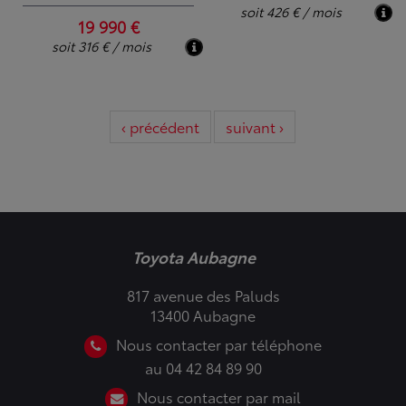
soit 426 € / mois
19 990 €
soit 316 € / mois
‹ précédent
suivant ›
Toyota Aubagne
817 avenue des Paluds
13400 Aubagne
Nous contacter par téléphone
au 04 42 84 89 90
Nous contacter par mail