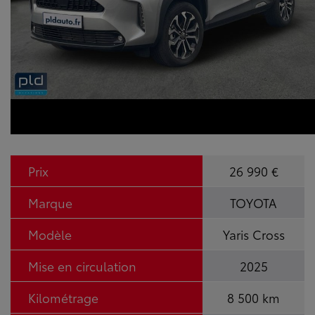
Prix
26 990 €
Marque
TOYOTA
Modèle
Yaris Cross
Mise en circulation
2025
Kilométrage
8 500 km