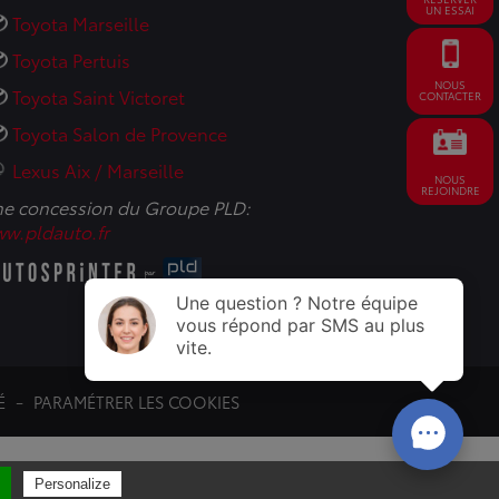
UN ESSAI
Toyota Marseille
Toyota Pertuis
NOUS
Toyota Saint Victoret
CONTACTER
Toyota Salon de Provence
Lexus Aix / Marseille
NOUS
REJOINDRE
e concession du Groupe PLD:
w.pldauto.fr
É
PARAMÉTRER LES COOKIES
Personalize