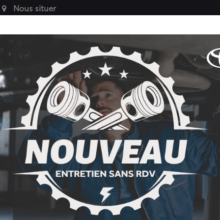
Nous situer
VÉHICULES
SERVICE
PIÈCES AUT
ES
DE SOCIÉTÉ
APRÈS-VENTE
ACCESSOIRES 