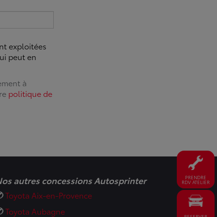
nt exploitées
ui peut en
tement à
tre
politique de
os autres concessions Autosprinter
PRENDRE
RDV ATELIER
Toyota Aix-en-Provence
Toyota Aubagne
RESERVER