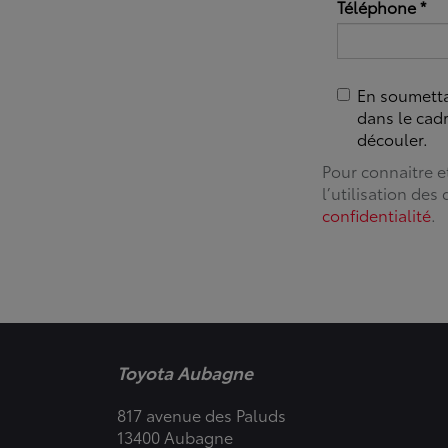
Téléphone
*
En soumettan
dans le cad
découler.
Pour connaitre e
l’utilisation des
confidentialité
.
Toyota Aubagne
817 avenue des Paluds
13400 Aubagne