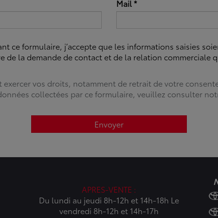
Mail
*
t ce formulaire, j’accepte que les informations saisies soie
re de la demande de contact et de la relation commerciale q
t exercer vos droits, notamment de retrait de votre consen
 données collectées par ce formulaire, veuillez consulter no
Envoyer
N
APRES-VENTE :
Du lundi au jeudi 8h-12h et 14h-18h Le
vendredi 8h-12h et 14h-17h