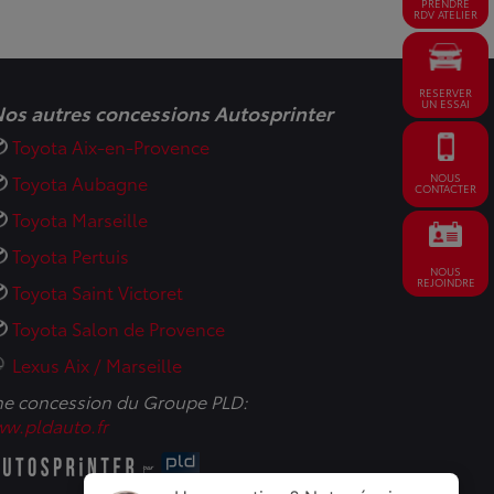
PRENDRE
RDV ATELIER
RESERVER
UN ESSAI
os autres concessions Autosprinter
Toyota Aix-en-Provence
NOUS
Toyota Aubagne
CONTACTER
Toyota Marseille
Toyota Pertuis
NOUS
REJOINDRE
Toyota Saint Victoret
Toyota Salon de Provence
Lexus Aix / Marseille
e concession du Groupe PLD:
w.pldauto.fr