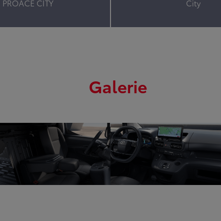
PROACE CITY
City
Galerie