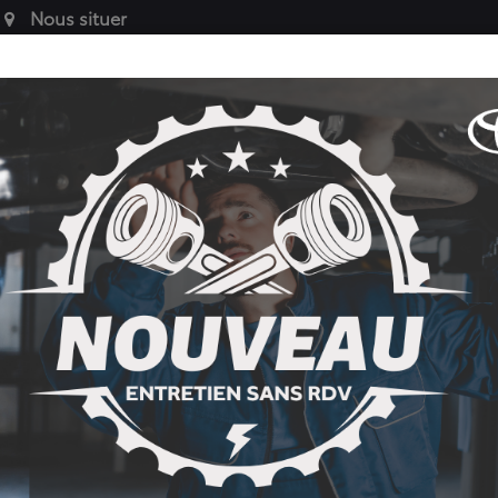
Nous situer
VÉHICULES
SERVICE
PIÈCES AUT
ES
DE SOCIÉTÉ
APRÈS-VENTE
ACCESSOIRES 