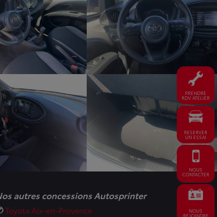
PRENDRE
RDV ATELIER
RESERVER
UN ESSAI
NOUS
CONTACTER
os autres concessions Autosprinter
Toyota Aix-en-Provence
NOUS
REJOINDRE