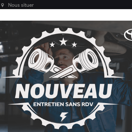
Nous situer
VÉHICULES
SERVICE
PIÈCES AUT
ES
DE SOCIÉTÉ
APRÈS-VENTE
ACCESSOIRES 