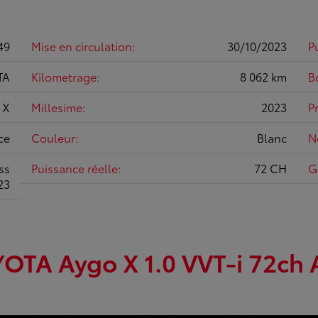
49
Mise en circulation:
30/10/2023
P
TA
Kilometrage:
8 062 km
B
 X
Millesime:
2023
P
ce
Couleur:
Blanc
N
ss
Puissance réelle:
72 CH
G
23
OTA Aygo X 1.0 VVT-i 72ch 