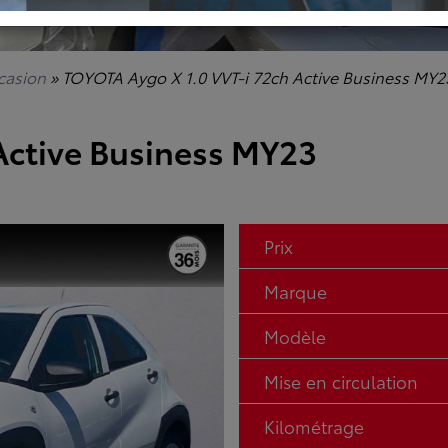
ccasion
»
TOYOTA Aygo X 1.0 VVT-i 72ch Active Business MY2
 Active Business MY23
Prix
Marque
Modèle
Mise en circulation
Kilométrage