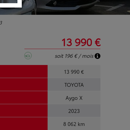
3
13 990 €
soit 196 € / mois
13 990 €
TOYOTA
Aygo X
2023
8 062 km