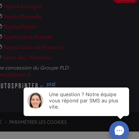
Toyota Aubagne
Toyota Marseille
Toyota Pertuis
Toyota Saint Victoret
Toyota Salon de Provence
Lexus Aix / Marseille
e concession du Groupe PLD:
w.pldauto.fr
É
PARAMÉTRER LES COOKIES