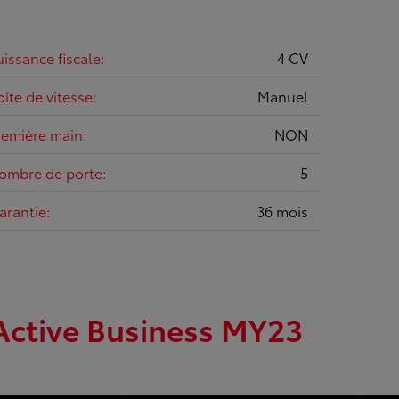
uissance fiscale:
4 CV
oîte de vitesse:
Manuel
remière main:
NON
ombre de porte:
5
arantie:
36 mois
Active Business MY23