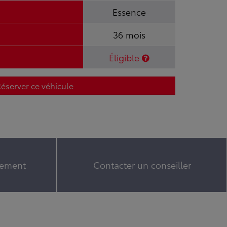
Essence
36 mois
Éligible
éserver ce véhicule
cement
Contacter un conseiller