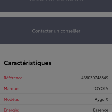
Contacter un conseiller
Caractéristiques
Référence:
438030748849
Marque:
TOYOTA
Modèle:
Aygo X
Energie:
Essence