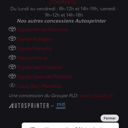
COMMERCE :
Du lundi au vendredi : 8h-12h et 14h-19h, samedi :
9h-12h et 14h-18h
Nos autres concessions Autosprinter
Toyota Aix-en-Provence
Toyota Aubagne
Toyota Marseille
Toyota Pertuis
Toyota Saint Victoret
Toyota Salon de Provence
Lexus Aix / Marseille
Une concession du Groupe PLD:
www.pldauto.fr