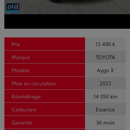
Prix
13 490 €
Marque
TOYOTA
Modèle
Aygo X
Mise en circulation
2023
Kilométrage
14 050 km
Carburant
Essence
Garantie
36 mois