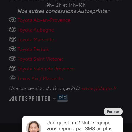
9h-12h et 14h-18h
Nos autres concessions Autosprinter
Toyota Aix-en-Provence
Toyota Aubagne
Toyota Marseille
Toyota Pertuis
Toyota Saint Victoret
Toyota Salon de Provence
Lexus Aix / Marseille
Une concession du Groupe PLD:
www.pldauto.fr