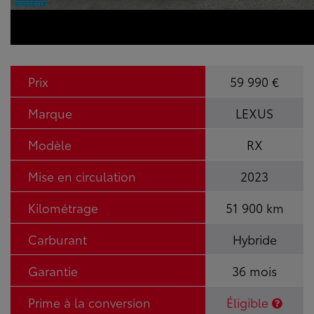
Prix
59 990 €
Marque
LEXUS
Modèle
RX
Mise en circulation
2023
Kilométrage
51 900 km
Carburant
Hybride
Garantie
36 mois
Prime à la conversion
Éligible