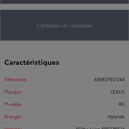
Contacter un conseiller
Caractéristiques
Référence:
436837921244
Marque:
LEXUS
Modèle:
RX
Energie:
Hybride
Version:
450h+ Luxe 4WD MY24